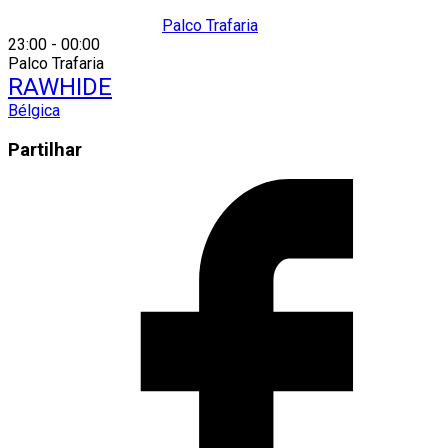
Palco Trafaria
23:00
-
00:00
Palco Trafaria
RAWHIDE
Bélgica
Share
Partilhar
this
Opens
content
in
a
new
window