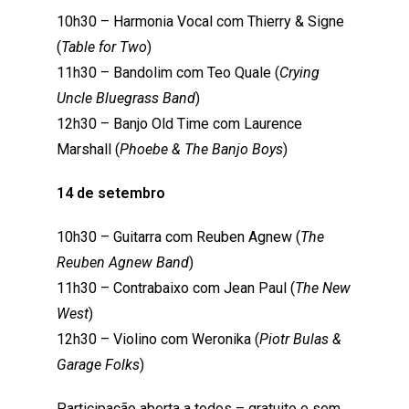
10h30 – Harmonia Vocal com Thierry & Signe
(
Table for Two
)
11h30 – Bandolim com Teo Quale (
Crying
Uncle Bluegrass Band
)
12h30 – Banjo Old Time com Laurence
Marshall (
Phoebe & The Banjo Boys
)
14 de setembro
10h30 – Guitarra com Reuben Agnew (
The
Reuben Agnew Band
)
11h30 – Contrabaixo com Jean Paul (
The New
West
)
12h30 – Violino com Weronika (
Piotr Bulas &
Garage Folks
)
Participação aberta a todos – gratuito e sem