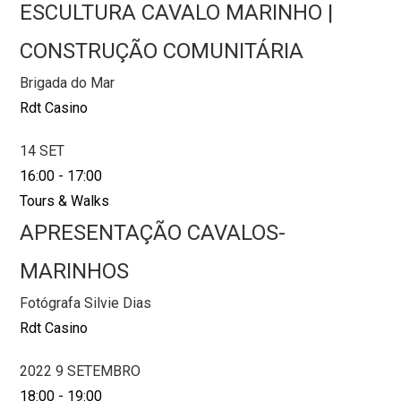
ESCULTURA CAVALO MARINHO |
CONSTRUÇÃO COMUNITÁRIA
Brigada do Mar
Rdt Casino
14 SET
16:00
-
17:00
Tours & Walks
APRESENTAÇÃO CAVALOS-
MARINHOS
Fotógrafa Silvie Dias
Rdt Casino
2022 9 SETEMBRO
18:00
-
19:00