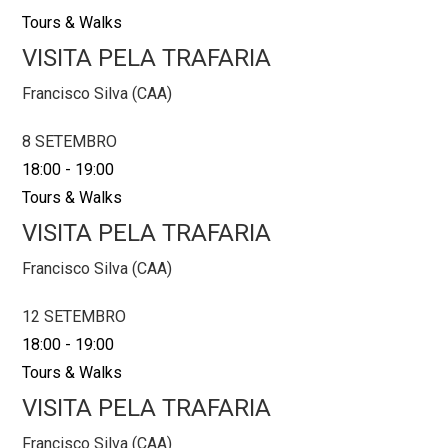
Tours & Walks
VISITA PELA TRAFARIA
Francisco Silva (CAA)
8 SETEMBRO
18:00
-
19:00
Tours & Walks
VISITA PELA TRAFARIA
Francisco Silva (CAA)
12 SETEMBRO
18:00
-
19:00
Tours & Walks
VISITA PELA TRAFARIA
Francisco Silva (CAA)