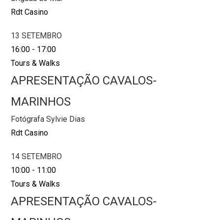
Rdt Casino
13 SETEMBRO
16:00
-
17:00
Tours & Walks
APRESENTAÇÃO CAVALOS-
MARINHOS
Fotógrafa Sylvie Dias
Rdt Casino
14 SETEMBRO
10:00
-
11:00
Tours & Walks
APRESENTAÇÃO CAVALOS-