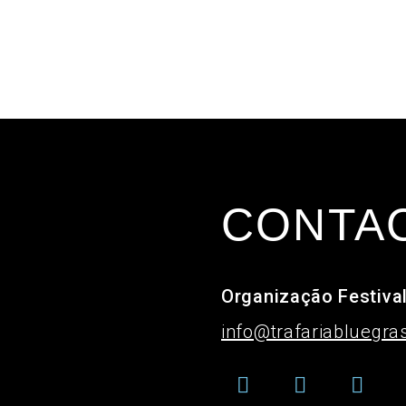
CONTA
Organização Festiva
info@trafariabluegras